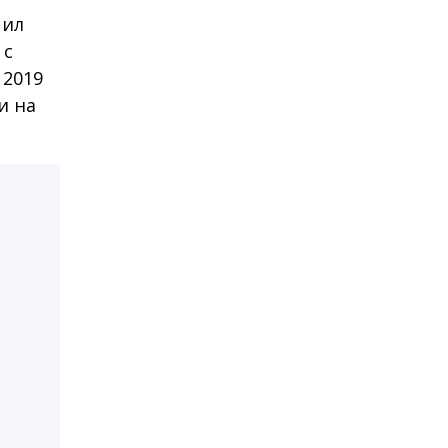
чил
с
 2019
и на